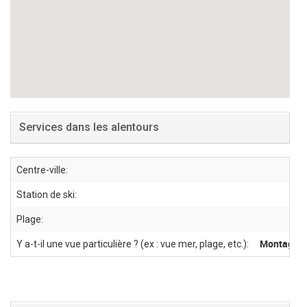
Services dans les alentours
Centre-ville:
Station de ski:
Plage:
Montagne,
Y a-t-il une vue particulière ? (ex : vue mer, plage, etc.):