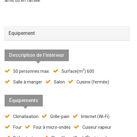
amis ou en famille.
Equipement
Description de l'intérieur
2
50 personnes max.
Surface(m
) 600
Salle à manger
Salon
Cuisine (fermée)
Équipements
Climatisation
Grille-pain
Internet (Wi-Fi)
Four
Four à micro-ondes
Cuiseur vapeur