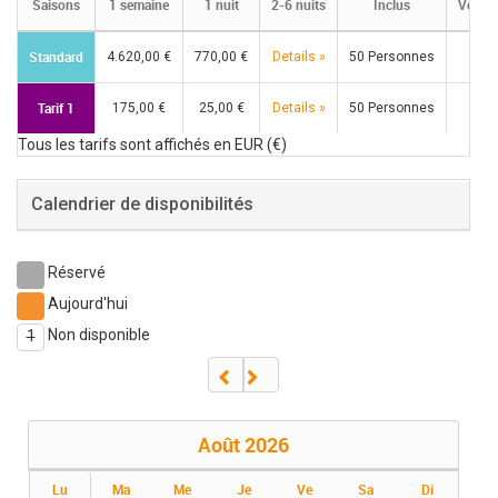
Saisons
1 semaine
1 nuit
2-6 nuits
Inclus
Voyage
Standard
4.620,00 €
770,00 €
Details »
50 Personnes
Tarif 1
175,00 €
25,00 €
Details »
50 Personnes
Tous les tarifs sont affichés en EUR (€)
Calendrier de disponibilités
Réservé
Aujourd'hui
Non disponible
1
Août
2026
Lu
Ma
Me
Je
Ve
Sa
Di