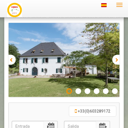
Alte
nave
+33(0)603289172